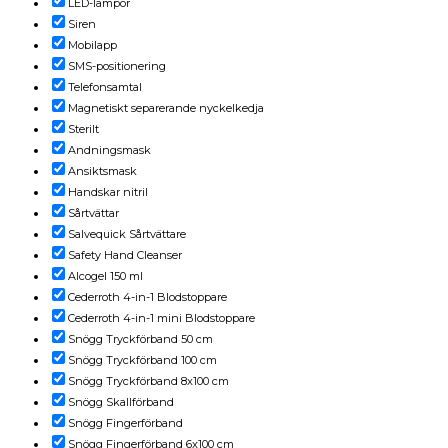
LED-lampor
Siren
Mobilapp
SMS-positionering
Telefonsamtal
Magnetiskt separerande nyckelkedja
Sterilt
Andningsmask
Ansiktsmask
Handskar nitril
Sårtvättar
Salvequick Sårtvättare
Safety Hand Cleanser
Alcogel 150 ml
Cederroth 4-in-1 Blodstoppare
Cederroth 4-in-1 mini Blodstoppare
Snögg Tryckförband 50 cm
Snögg Tryckförband 100 cm
Snögg Tryckförband 8x100 cm
Snögg Skallförband
Snögg Fingerförband
Snögg Fingerförband 6x100 cm