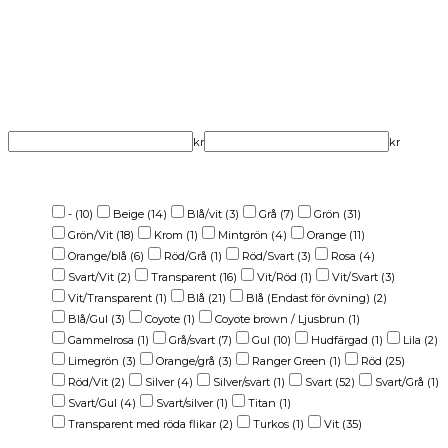
Varumärke
Garanti (år)
Pris
kr
kr
Färg
-
(10)
Beige
(14)
Blå/vit
(3)
Grå
(7)
Grön
(31)
Grön/Vit
(18)
Krom
(1)
Mintgrön
(4)
Orange
(11)
Orange/blå
(6)
Röd/Grå
(1)
Röd/Svart
(3)
Rosa
(4)
Svart/Vit
(2)
Transparent
(16)
Vit/Röd
(1)
Vit/Svart
(3)
Vit/Transparent
(1)
Blå
(21)
Blå (Endast för övning)
(2)
Blå/Gul
(3)
Coyote
(1)
Coyote brown / Ljusbrun
(1)
Gammelrosa
(1)
Grå/svart
(7)
Gul
(10)
Hudfärgad
(1)
Lila
(2)
Limegrön
(3)
Orange/grå
(3)
Ranger Green
(1)
Röd
(25)
Röd/Vit
(2)
Silver
(4)
Silver/svart
(1)
Svart
(52)
Svart/Grå
(1)
Svart/Gul
(4)
Svart/silver
(1)
Titan
(1)
Transparent med röda flikar
(2)
Turkos
(1)
Vit
(35)