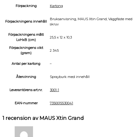
Förpackning
Kartong
Bruksanvisning, MAUS Xtin Grand, Väggfäste med
Förpackningens innehåll
skruv
Förpackningens mått
25,5 x 12 x 10,3
LxHxB (cm)
Förpackningens vikt
2 345
(gram)
Antal per kartong
–
Återvinning
Sprayburk med innehåll
Leverantörens art.nr.
3001-1
EAN-nummer
7350015530041
1 recension av
MAUS Xtin Grand