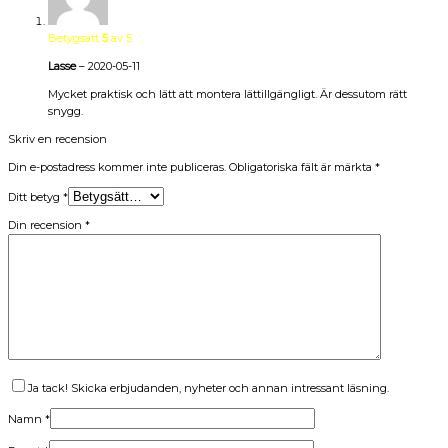
Betygsatt
5
av 5
Lasse
–
2020-05-11
Mycket praktisk och lätt att montera lättillgängligt. Är dessutom rätt
snygg.
Skriv en recension
Din e-postadress kommer inte publiceras.
Obligatoriska fält är märkta
*
Ditt betyg
*
Din recension
*
Ja tack! Skicka erbjudanden, nyheter och annan intressant läsning.
Namn
*