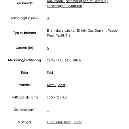
Kaliummix (helt ofarlig och miljövänlig)
,
Släckmedel
Saneringsfri kaliumrök
Tömningstid (sek)
9
Brännbara vätskor, El, fett, Gas, Gummi, Papper,
Typ av bränder
Plast, Textil, Trä
Garanti (år)
5
Märkning/certifiering
CE1521
,
CE
,
BAM
,
RINA
Färg
Röd
Material
Metall
,
Plast
Mått LxHxB (cm)
23,5 x 12 x 9,5
Diameter (cm)
–
Vikt (gr)
(1 773 utan fäste)
,
2 222