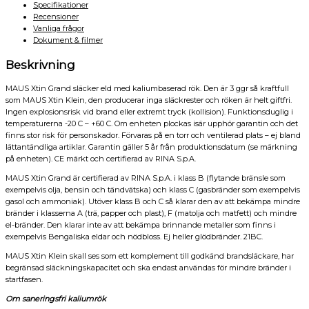
Specifikationer
Recensioner
Vanliga frågor
Dokument & filmer
Beskrivning
MAUS Xtin Grand släcker eld med kaliumbaserad rök. Den är 3 ggr så kraftfull
som MAUS Xtin Klein, den producerar inga släckrester och röken är helt giftfri.
Ingen explosionsrisk vid brand eller extremt tryck (kollision). Funktionsduglig i
temperaturerna -20 C – +60 C. Om enheten plockas isär upphör garantin och det
finns stor risk för personskador. Förvaras på en torr och ventilerad plats – ej bland
lättantändliga artiklar. Garantin gäller 5 år från produktionsdatum (se märkning
på enheten). CE märkt och certifierad av RINA S.p.A.
MAUS Xtin Grand är certifierad av RINA S.p.A. i klass B (flytande bränsle som
exempelvis olja, bensin och tändvätska) och klass C (gasbränder som exempelvis
gasol och ammoniak). Utöver klass B och C så klarar den av att bekämpa mindre
bränder i klasserna A (trä, papper och plast), F (matolja och matfett) och mindre
el-bränder. Den klarar inte av att bekämpa brinnande metaller som finns i
exempelvis Bengaliska eldar och nödbloss. Ej heller glödbränder. 21BC.
MAUS Xtin Klein skall ses som ett komplement till godkänd brandsläckare, har
begränsad släckningskapacitet och ska endast användas för mindre bränder i
startfasen.
Om saneringsfri kaliumrök