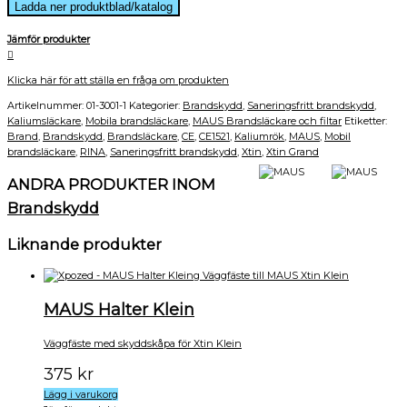
Ladda ner produktblad/katalog
Jämför produkter
Klicka här för att ställa en fråga om produkten
Artikelnummer:
01-3001-1
Kategorier:
Brandskydd
,
Saneringsfritt brandskydd
,
Kaliumsläckare
,
Mobila brandsläckare
,
MAUS Brandsläckare och filtar
Etiketter:
Brand
,
Brandskydd
,
Brandsläckare
,
CE
,
CE1521
,
Kaliumrök
,
MAUS
,
Mobil
brandsläckare
,
RINA
,
Saneringsfritt brandskydd
,
Xtin
,
Xtin Grand
ANDRA PRODUKTER INOM
Brandskydd
Liknande produkter
MAUS Halter Klein
Väggfäste med skyddskåpa för Xtin Klein
375
kr
Lägg i varukorg