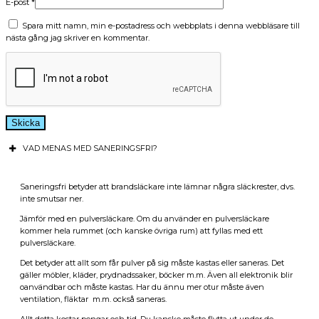
E-post
*
Spara mitt namn, min e-postadress och webbplats i denna webbläsare till
nästa gång jag skriver en kommentar.
VAD MENAS MED SANERINGSFRI?
Saneringsfri betyder att brandsläckare inte lämnar några släckrester, dvs.
inte smutsar ner.
Jämför med en pulversläckare. Om du använder en pulversläckare
kommer hela rummet (och kanske övriga rum) att fyllas med ett
pulversläckare.
Det betyder att allt som får pulver på sig måste kastas eller saneras. Det
gäller möbler, kläder, prydnadssaker, böcker m.m. Även all elektronik blir
oanvändbar och måste kastas. Har du ännu mer otur måste även
ventilation, fläktar m.m. också saneras.
Allt detta kostar pengar och tid. Du kanske måste flytta ut under de