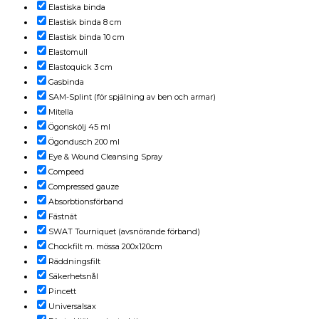
Elastiska binda
Elastisk binda 8 cm
Elastisk binda 10 cm
Elastomull
Elastoquick 3 cm
Gasbinda
SAM-Splint (för spjälning av ben och armar)
Mitella
Ögonskölj 45 ml
Ögondusch 200 ml
Eye & Wound Cleansing Spray
Compeed
Compressed gauze
Absorbtionsförband
Fästnät
SWAT Tourniquet (avsnörande förband)
Chockfilt m. mössa 200x120cm
Räddningsfilt
Säkerhetsnål
Pincett
Universalsax