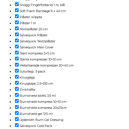
Snögg Fingerförband 1 m, blå
Soft Foam Bandage 6 x 40 cm
Plåster, klippta
Plåster 1 m
Textilplåster 20 cm
Salvequick Plåster
Salvequick Textilplåster
Salvequick Maxi Cover
Steril kompress 5×5 cm
Sterila kompresser 10×10 cm
Metalliserade kompresser 20×40 cm
Suturtejp, 3-pack
Kirurgtejp
Kirurgtape, 2,5×100 cm
Zinkhäfta
Burnshield blotts 3,5 ml
Burnshield kompress 10×10 cm
Burnshield kompress 20x20cm
Burnshield gel 125 ml
Cederroth Burn Gel Dressing
Salvequick Cold Pack