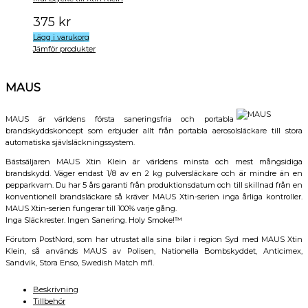
375
kr
Lägg i varukorg
Jämför produkter
MAUS
MAUS är världens första saneringsfria och portabla
brandskyddskoncept som erbjuder allt från portabla aerosolsläckare till stora
automatiska sjävlsläckningssystem.
Bästsäljaren MAUS Xtin Klein är världens minsta och mest mångsidiga
brandskydd. Väger endast 1/8 av en 2 kg pulversläckare och är mindre än en
pepparkvarn. Du har 5 års garanti från produktionsdatum och till skillnad från en
konventionell brandsläckare så kräver MAUS Xtin-serien inga årliga kontroller.
MAUS Xtin-serien fungerar till 100% varje gång.
Inga Släckrester. Ingen Sanering. Holy Smoke!™
Förutom PostNord, som har utrustat alla sina bilar i region Syd med MAUS Xtin
Klein, så används MAUS av Polisen, Nationella Bombskyddet, Anticimex,
Sandvik, Stora Enso, Swedish Match mfl.
Beskrivning
Tillbehör