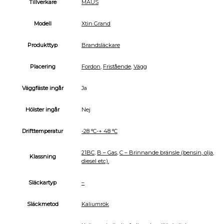
Tillverkare
MAUS
Modell
Xtin Grand
Produkttyp
Brandsläckare
Placering
Fordon
,
Fristående
,
Vägg
Väggfäste ingår
Ja
Hölster ingår
Nej
Drifttemperatur
-28 °C-+ 48 °C
21BC
,
B – Gas
,
C – Brinnande bränsle (bensin, olja,
Klassning
diesel etc).
Släckartyp
–
Släckmetod
Kaliumrök