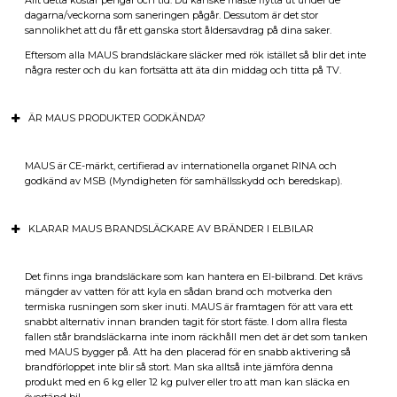
dagarna/veckorna som saneringen pågår. Dessutom är det stor
sannolikhet att du får ett ganska stort åldersavdrag på dina saker.
Eftersom alla MAUS brandsläckare släcker med rök istället så blir det inte
några rester och du kan fortsätta att äta din middag och titta på TV.
ÄR MAUS PRODUKTER GODKÄNDA?
MAUS är CE-märkt, certifierad av internationella organet RINA och
godkänd av MSB (Myndigheten för samhällsskydd och beredskap).
KLARAR MAUS BRANDSLÄCKARE AV BRÄNDER I ELBILAR
Det finns inga brandsläckare som kan hantera en El-bilbrand. Det krävs
mängder av vatten för att kyla en sådan brand och motverka den
termiska rusningen som sker inuti. MAUS är framtagen för att vara ett
snabbt alternativ innan branden tagit för stort fäste. I dom allra flesta
fallen står brandsläckarna inte inom räckhåll men det är det som tanken
med MAUS bygger på. Att ha den placerad för en snabb aktivering så
brandförloppet inte blir så stort. Man ska alltså inte jämföra denna
produkt med en 6 kg eller 12 kg pulver eller tro att man kan släcka en
övertänd bil.