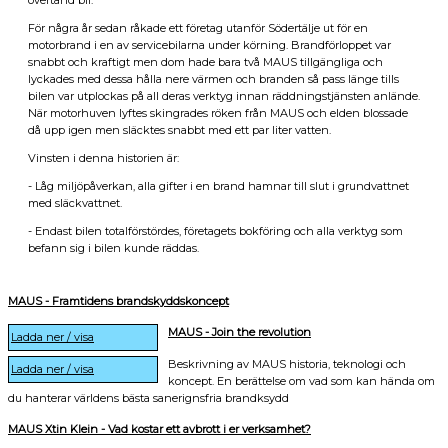
För några år sedan råkade ett företag utanför Södertälje ut för en
motorbrand i en av servicebilarna under körning. Brandförloppet var
snabbt och kraftigt men dom hade bara två MAUS tillgängliga och
lyckades med dessa hålla nere värmen och branden så pass länge tills
bilen var utplockas på all deras verktyg innan räddningstjänsten anlände.
När motorhuven lyftes skingrades röken från MAUS och elden blossade
då upp igen men släcktes snabbt med ett par liter vatten.
Vinsten i denna historien är:
- Låg miljöpåverkan, alla gifter i en brand hamnar till slut i grundvattnet
med släckvattnet.
- Endast bilen totalförstördes, företagets bokföring och alla verktyg som
befann sig i bilen kunde räddas.
MAUS - Framtidens brandskyddskoncept
MAUS - Join the revolution
Ladda ner / visa
Beskrivning av MAUS historia, teknologi och
Ladda ner / visa
koncept. En berättelse om vad som kan hända om
du hanterar världens bästa sanerignsfria brandksydd
MAUS Xtin Klein - Vad kostar ett avbrott i er verksamhet?