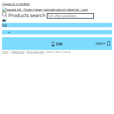
Hoppa till innehållet
Products search
HLR – Första Hjälpen – Brandskydd – Krishantering –
Xpozed AB – Första hjälpen, brandskydd och
Kurser – Produkter – Föreläsningar – Konsultation
0
säkerhet
0
kr
0
kr
MENY
Hem
/
Webbutik
/
Brandskydd
/ MAUS Xtin Grand