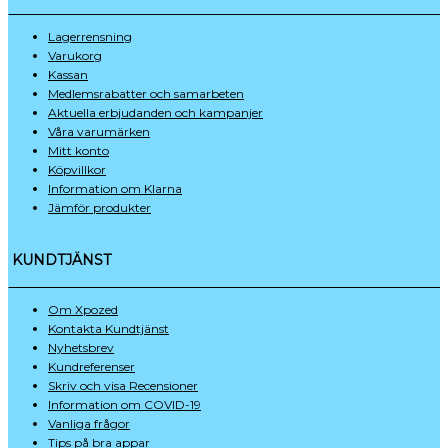
Lagerrensning
Varukorg
Kassan
Medlemsrabatter och samarbeten
Aktuella erbjudanden och kampanjer
Våra varumärken
Mitt konto
Köpvillkor
Information om Klarna
Jämför produkter
KUNDTJÄNST
Om Xpozed
Kontakta Kundtjänst
Nyhetsbrev
Kundreferenser
Skriv och visa Recensioner
Information om COVID-19
Vanliga frågor
Tips på bra appar