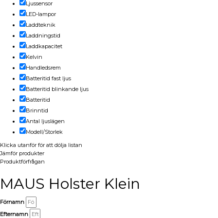
Ljussensor
LED-lampor
Laddteknik
Laddningstid
Laddkapacitet
Kelvin
Handledsrem
Batteritid fast ljus
Batteritid blinkande ljus
Batteritid
Brinntid
Antal ljuslägen
Modell/Storlek
Klicka utanför för att dölja listan
Jämför produkter
Produktförfrågan
MAUS Holster Klein
Förnamn
Efternamn