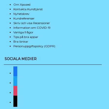
Om Xpozed
Kontakta Kundtjänst
Nyhetsbrev
Kundreferenser
Skriv och visa Recensioner
Information om COVID-19
Vanliga frågor
Tips på bra appar
Bra länkar
Personuppgifts­policy (GDPR)
SOCIALA MEDIER
facebook
twitter
instagram
mail