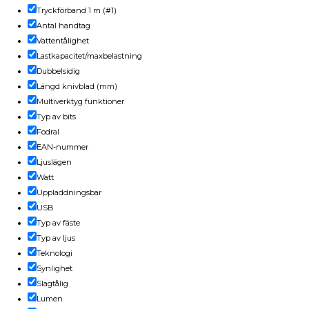
Tryckförband 1 m (#1)
Antal handtag
Vattentålighet
Lastkapacitet/maxbelastning
Dubbelsidig
Längd knivblad (mm)
Multiverktyg funktioner
Typ av bits
Fodral
EAN-nummer
Ljuslägen
Watt
Uppladdningsbar
USB
Typ av fäste
Typ av ljus
Teknologi
Synlighet
Slagtålig
Lumen