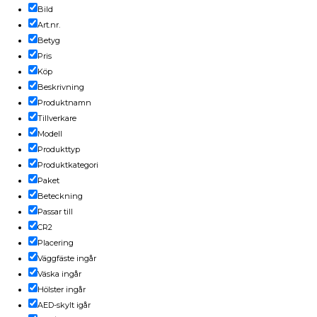
Bild
Art.nr.
Betyg
Pris
Köp
Beskrivning
Produktnamn
Tillverkare
Modell
Produkttyp
Produktkategori
Paket
Beteckning
Passar till
CR2
Placering
Väggfäste ingår
Väska ingår
Hölster ingår
AED-skylt igår