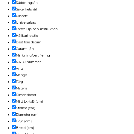
Räddningsfilt
Säkerhetsnål
Pincett
Universalsax
Första Hjälpen-instruktion
Hållbarhetstid
Bäst före datum
Garanti (år)
Märkning/certifiering
NATO-nummer
Antal
Mängd
Färg
Material
Dimensioner
Mått LxHxB (cm)
Storlek (cm)
Diameter (cm)
Höjd (cm)
Bredd (cm)