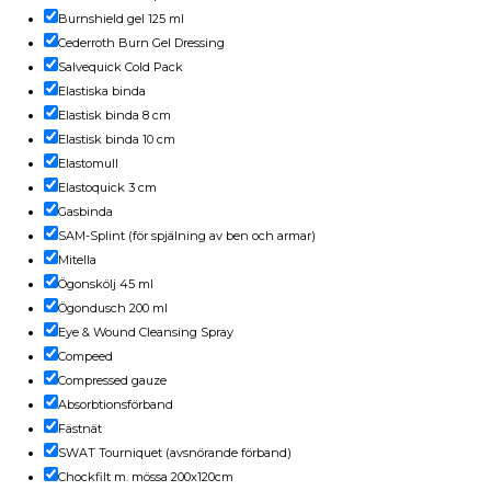
Burnshield gel 125 ml
Cederroth Burn Gel Dressing
Salvequick Cold Pack
Elastiska binda
Elastisk binda 8 cm
Elastisk binda 10 cm
Elastomull
Elastoquick 3 cm
Gasbinda
SAM-Splint (för spjälning av ben och armar)
Mitella
Ögonskölj 45 ml
Ögondusch 200 ml
Eye & Wound Cleansing Spray
Compeed
Compressed gauze
Absorbtionsförband
Fästnät
SWAT Tourniquet (avsnörande förband)
Chockfilt m. mössa 200x120cm