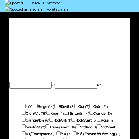
PRODUKTFILTER
Produktkategori
Produkttyp
Varumärke
Garanti (år)
Pris
kr
kr
Färg
-
(10)
Beige
(14)
Blå/vit
(3)
Grå
(7)
Grön
(31)
Grön/Vit
(18)
Krom
(1)
Mintgrön
(4)
Orange
(10)
Orange/blå
(6)
Röd/Grå
(1)
Röd/Svart
(3)
Rosa
(4)
Svart/Vit
(2)
Transparent
(16)
Vit/Röd
(1)
Vit/Svart
(3)
Vit/Transparent
(1)
Blå
(21)
Blå (Endast för övning)
(2)