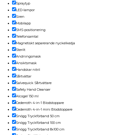
Spraytyp
LED-lampor
Siren
Mobilapp
SMS-positionering
Telefonsamtal
Magnetiskt separerande nyckelkedja
Sterilt
Andningsmask
Ansiktsmask
Handskar nitril
Sårtvättar
Salvequick Sårtvättare
Safety Hand Cleanser
Alcogel 150 ml
Cederroth 4-in-1 Blodstoppare
Cederroth 4-in-1 mini Blodstoppare
Snögg Tryckförband 50 cm
Snögg Tryckförband 100 cm
Snögg Tryckförband 8x100 cm