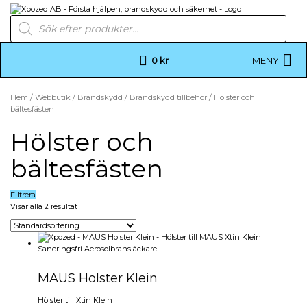
Hoppa
till
Xpozed AB – Första hjälpen, brandskydd
HLR – Första Hjälpen – Brandskydd – Krishantering –
Products
och säkerhet
innehållet
Kurser – Produkter – Föreläsningar – Konsultation
search
0
kr
MENY
Hem
/
Webbutik
/
Brandskydd
/
Brandskydd tillbehör
/ Hölster och
bältesfästen
Hölster och
bältesfästen
Filtrera
Visar alla 2 resultat
MAUS Holster Klein
Hölster till Xtin Klein