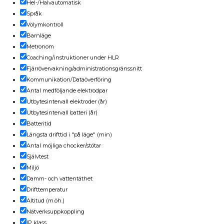
Hel-/Halvautomatisk
Språk
Volymkontroll
Barnläge
Metronom
Coaching/instruktioner under HLR
Fjärrövervakning/administrationsgränssnitt
Kommunikation/Dataöverföring
Antal medföljande elektrodpar
Utbytesintervall elektroder (år)
Utbytesintervall batteri (år)
Batteritid
Längsta drifttid i "på läge" (min)
Antal möjliga chocker/stötar
Självtest
Miljö
Damm- och vattentäthet
Drifttemperatur
Altitud (m.öh.)
Nätverksuppkoppling
IP klass