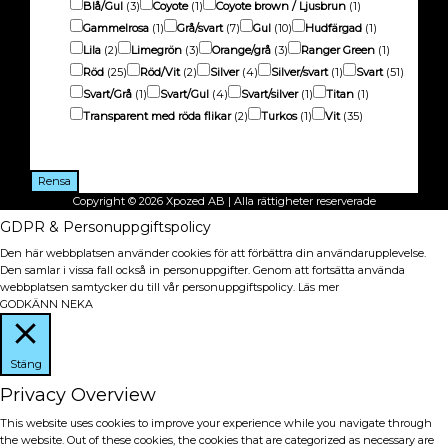
Blå/Gul
(3)
Coyote
(1)
Coyote brown / Ljusbrun
(1)
Gammelrosa
(1)
Grå/svart
(7)
Gul
(10)
Hudfärgad
(1)
Lila
(2)
Limegrön
(3)
Orange/grå
(3)
Ranger Green
(1)
Röd
(25)
Röd/Vit
(2)
Silver
(4)
Silver/svart
(1)
Svart
(51)
Svart/Grå
(1)
Svart/Gul
(4)
Svart/silver
(1)
Titan
(1)
Transparent med röda flikar
(2)
Turkos
(1)
Vit
(35)
Betyg
Rensa
Copyright © 2026
Xpozed AB
| Alla rättigheter reserverade
GDPR & Personuppgiftspolicy
Den här webbplatsen använder cookies för att förbättra din användarupplevelse.
Den samlar i vissa fall också in personuppgifter. Genom att fortsätta använda
webbplatsen samtycker du till vår personuppgiftspolicy.
Läs mer
GODKÄNN
NEKA
Stäng
Privacy Overview
This website uses cookies to improve your experience while you navigate through
the website. Out of these cookies, the cookies that are categorized as necessary are