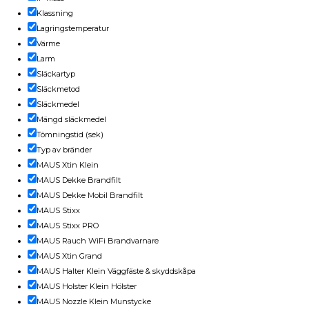
Klassning
Lagringstemperatur
Värme
Larm
Släckartyp
Släckmetod
Släckmedel
Mängd släckmedel
Tömningstid (sek)
Typ av bränder
MAUS Xtin Klein
MAUS Dekke Brandfilt
MAUS Dekke Mobil Brandfilt
MAUS Stixx
MAUS Stixx PRO
MAUS Rauch WiFi Brandvarnare
MAUS Xtin Grand
MAUS Halter Klein Väggfäste & skyddskåpa
MAUS Holster Klein Hölster
MAUS Nozzle Klein Munstycke