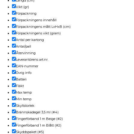
Längd (cm)
Vikt (gr)
Förpackning
Förpackningens innehåll
Förpackningens mått LxHxB (cm)
Förpackningens vikt (gram)
Antal per kartong
Antal/pall
Återvinning
Leverantörens art.nr.
EAN-nummer
Övrig info
Batteri
Fläkt
Max temp
Min temp
Skyltstorlek
Brännskadegel 3,5 ml (#4)
Fingerförband 1 m Beige (#2)
Fingerförband 1 m Blått (#2)
Skyddspaket (#5)