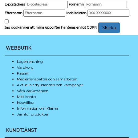
E-postadress
Förnamn
Efternamn
Mobiltelefon
Skicka
Jag godkänner att mina uppgifter hanteras enligt
GDPR
.
WEBBUTIK
Lagerrensning
Varukorg
Kassan
Medlemsrabatter och samarbeten
Aktuella erbjudanden och kampanjer
Våra varumärken
Mitt konto
Köpvillkor
Information om Klarna
Jämför produkter
KUNDTJÄNST