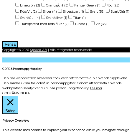
Limegrön
(3)
Orange/grå
(3)
Ranger Green
(1)
Röd
(25)
Röd/Vit
(2)
Silver
(4)
Silver/svart
(1)
Svart
(52)
Svart/Grå
(1)
Svart/Gul
(4)
Svart/silver
(1)
Titan
(1)
Transparent med röda flikar
(2)
Turkos
(1)
Vit
(35)
Betyg
Rensa
Copyright © 2026
Xpozed AB
| Alla rättigheter reserverade
GDPR & Personuppgiftspolicy
Den här webbplatsen använder cookies för att förbättra din användarupplevelse.
Den samlar i vissa fall också in personuppgifter. Genom att fortsätta använda
webbplatsen samtycker du till vår personuppgiftspolicy.
Läs mer
GODKÄNN
NEKA
Stäng
Privacy Overview
This website uses cookies to improve your experience while you navigate through