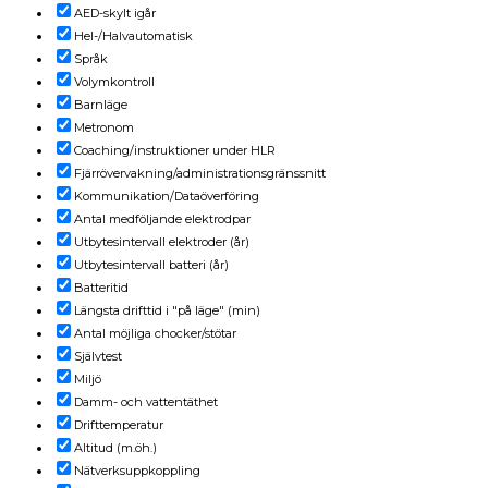
AED-skylt igår
Hel-/Halvautomatisk
Språk
Volymkontroll
Barnläge
Metronom
Coaching/instruktioner under HLR
Fjärrövervakning/administrationsgränssnitt
Kommunikation/Dataöverföring
Antal medföljande elektrodpar
Utbytesintervall elektroder (år)
Utbytesintervall batteri (år)
Batteritid
Längsta drifttid i "på läge" (min)
Antal möjliga chocker/stötar
Självtest
Miljö
Damm- och vattentäthet
Drifttemperatur
Altitud (m.öh.)
Nätverksuppkoppling