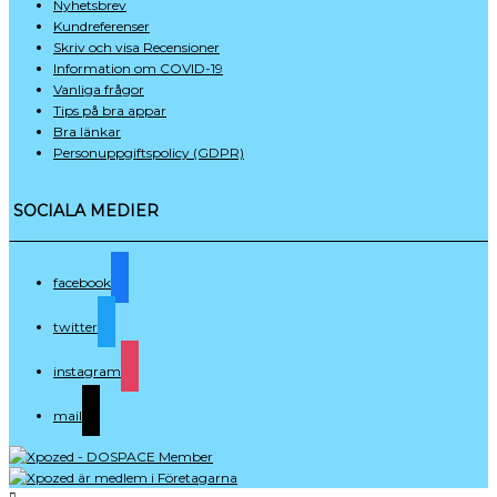
Nyhetsbrev
Kundreferenser
Skriv och visa Recensioner
Information om COVID-19
Vanliga frågor
Tips på bra appar
Bra länkar
Personuppgifts­policy (GDPR)
SOCIALA MEDIER
facebook
twitter
instagram
mail