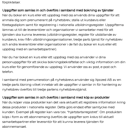
förpliktelser.
Uppgifter som samlas in och överförs i samband med bokning av tjänster
När du bokar en kurs eller ett uppdrag med oss används dina uppgifter för att
anmäla dig som prenumerant på nyhetsbrev, ställa ut kursbevis eller
företagsdiplom samt för registrering i nationella utbildningsregister. Uppgifterna
lämnas ut till de leverantörer och organisationer vi samarbetar med för att
tjänsten ska kunna levereras (utbildningsregister, register för utställande av
kursbevis, krav från utbildningsorganisationer, tredje parts tjänst för nyhetsbrev
och andra leverantörer eller organisationer i de fall du bokar en kurs eller ett
uppdrag med en samarbetspartner).
När du har bokat en kurs eller ett uppdrag med oss använder vi dina
personuppgifter för att skicka bokningsbekräftelse och viktig information om din
kurs eller för genomförande av uppdrag. Vi använder oss av post, e-post och
telefon.
I samband med prenumeration på nyhetsbrevs använder sig Xpozed AB av en
tredje parts lösning vilket innebär att de uppgifter vi samlar in för hantering av
nyhetsbrev överförs till tredje partens nyhetsbrevstjänst.
Uppgifter som samlas in och överförs i samband med köp av produkter
När du köper vissa produkter kan det vara aktuellt att registrera information kring
dessa produkter i nationella register. Detta görs endast efter samtycke med
kunden. Exempel på register kan vara t.ex. “hjärtstartarregistret”. Om produkten
köps i form av ett abonnemang överförs de uppgifter som krävs till aktuell
samarbetspartner eller leverantör för att kunna leverera tjänsten för
abonnemanget.