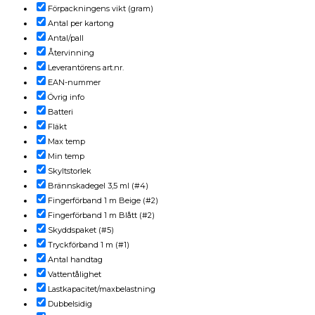
Förpackningens vikt (gram)
Antal per kartong
Antal/pall
Återvinning
Leverantörens art.nr.
EAN-nummer
Övrig info
Batteri
Fläkt
Max temp
Min temp
Skyltstorlek
Brännskadegel 3,5 ml (#4)
Fingerförband 1 m Beige (#2)
Fingerförband 1 m Blått (#2)
Skyddspaket (#5)
Tryckförband 1 m (#1)
Antal handtag
Vattentålighet
Lastkapacitet/maxbelastning
Dubbelsidig