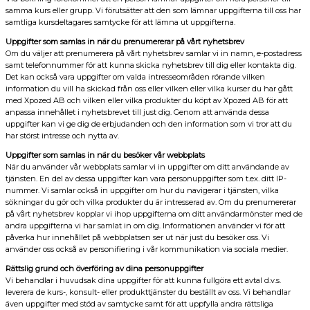
samma kurs eller grupp. Vi förutsätter att den som lämnar uppgifterna till oss har
samtliga kursdeltagares samtycke för att lämna ut uppgifterna.
Uppgifter som samlas in när du prenumererar på vårt nyhetsbrev
Om du väljer att prenumerera på vårt nyhetsbrev samlar vi in namn, e-postadress
samt telefonnummer för att kunna skicka nyhetsbrev till dig eller kontakta dig.
Det kan också vara uppgifter om valda intresseområden rörande vilken
information du vill ha skickad från oss eller vilken eller vilka kurser du har gått
med Xpozed AB och vilken eller vilka produkter du köpt av Xpozed AB för att
anpassa innehållet i nyhetsbrevet till just dig. Genom att använda dessa
uppgifter kan vi ge dig de erbjudanden och den information som vi tror att du
har störst intresse och nytta av.
Uppgifter som samlas in när du besöker vår webbplats
När du använder vår webbplats samlar vi in uppgifter om ditt användande av
tjänsten. En del av dessa uppgifter kan vara personuppgifter som t.ex. ditt IP-
nummer. Vi samlar också in uppgifter om hur du navigerar i tjänsten, vilka
sökningar du gör och vilka produkter du är intresserad av. Om du prenumererar
på vårt nyhetsbrev kopplar vi ihop uppgifterna om ditt användarmönster med de
andra uppgifterna vi har samlat in om dig. Informationen använder vi för att
påverka hur innehållet på webbplatsen ser ut när just du besöker oss. Vi
använder oss också av personifiering i vår kommunikation via sociala medier.
Rättslig grund och överföring av dina personuppgifter
Vi behandlar i huvudsak dina uppgifter för att kunna fullgöra ett avtal d.v.s.
leverera de kurs-, konsult- eller produkttjänster du beställt av oss. Vi behandlar
även uppgifter med stöd av samtycke samt för att uppfylla andra rättsliga