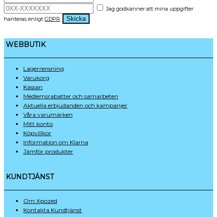
Jag godkänner att mina uppgifter
Skicka
hanteras enligt
GDPR
.
WEBBUTIK
Lagerrensning
Varukorg
Kassan
Medlemsrabatter och samarbeten
Aktuella erbjudanden och kampanjer
Våra varumärken
Mitt konto
Köpvillkor
Information om Klarna
Jämför produkter
KUNDTJÄNST
Om Xpozed
Kontakta Kundtjänst