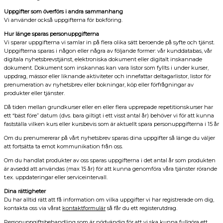
Uppgifter som överförs i andra sammanhang
Vi använder också uppgifterna för bokföring.
Hur länge sparas personuppgifterna
Vi sparar uppgifterna vi samlar in på flera olika sätt beroende på syfte och tjänst.
Uppgifterna sparas i någon eller några av följande former: vår kunddatabas, vår
digitala nyhetsbrevstjänst, elektroniska dokument eller digitalt inskannade
dokument. Dokument som inskannas kan vara listor som fyllts i under kurser,
uppdrag, mässor eller liknande aktiviteter och innefattar deltagarlistor, listor för
prenumeration av nyhetsbrev eller bokningar, köp eller förfrågningar av
produkter eller tjänster.
Då tiden mellan grundkurser eller en eller flera upprepade repetitionskurser har
ett “bäst före” datum (dvs. bara giltigt i ett visst antal år) behöver vi för att kunna
fastställa vilken kurs eller kursbevis som är aktuellt spara personuppgifterna i 15 år
Om du prenumererar på vårt nyhetsbrev sparas dina uppgifter så länge du väljer
att fortsätta ta emot kommunikation från oss.
Om du handlat produkter av oss sparas uppgifterna i det antal år som produkten
är avsedd att användas (max 15 år) för att kunna genomföra våra tjänster rörande
t.ex. uppdateringar eller serviceintervall.
Dina rättigheter
Du har alltid rätt att få information om vilka uppgifter vi har registrerade om dig,
kontakta oss via vårat
kontaktformulär
så får du ett registerutdrag.
Personuppgiftsbehandling som är nödvändig för att vi ska kunna fullgöra ett