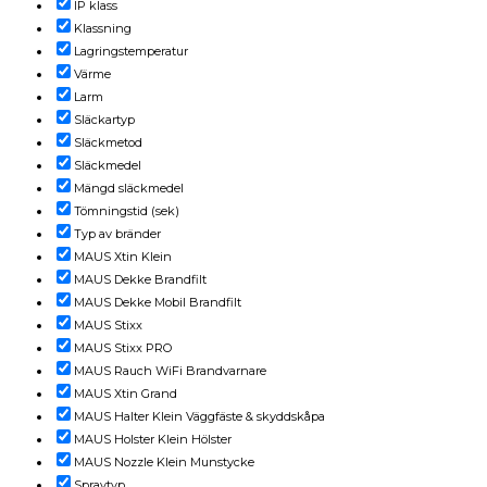
IP klass
Klassning
Lagringstemperatur
Värme
Larm
Släckartyp
Släckmetod
Släckmedel
Mängd släckmedel
Tömningstid (sek)
Typ av bränder
MAUS Xtin Klein
MAUS Dekke Brandfilt
MAUS Dekke Mobil Brandfilt
MAUS Stixx
MAUS Stixx PRO
MAUS Rauch WiFi Brandvarnare
MAUS Xtin Grand
MAUS Halter Klein Väggfäste & skyddskåpa
MAUS Holster Klein Hölster
MAUS Nozzle Klein Munstycke
Spraytyp