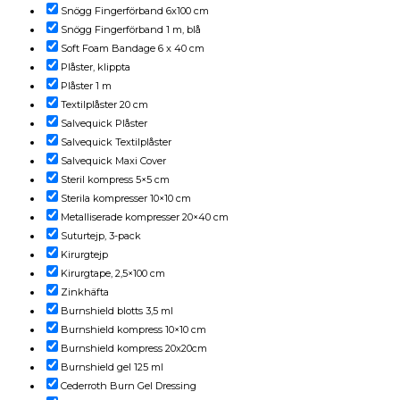
Snögg Fingerförband 6x100 cm
Snögg Fingerförband 1 m, blå
Soft Foam Bandage 6 x 40 cm
Plåster, klippta
Plåster 1 m
Textilplåster 20 cm
Salvequick Plåster
Salvequick Textilplåster
Salvequick Maxi Cover
Steril kompress 5×5 cm
Sterila kompresser 10×10 cm
Metalliserade kompresser 20×40 cm
Suturtejp, 3-pack
Kirurgtejp
Kirurgtape, 2,5×100 cm
Zinkhäfta
Burnshield blotts 3,5 ml
Burnshield kompress 10×10 cm
Burnshield kompress 20x20cm
Burnshield gel 125 ml
Cederroth Burn Gel Dressing