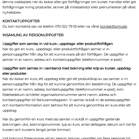
denna webbplats när du bokar eller gör förfrågningar om kurser, handlar eller gör
förfrågningar kring produkter, skriver på intresselistor eller prenumererar på vårat
nyhetsbrev.
KONTAKTUPPGIFTER
Du kan kontakta oss via telefon 070-522 79 00 eller via vårat
kontaktformulär
.
INSAMLING AV PERSONUPPGIFTER
Uppgifter som samlas in vid kurs-, uppdrags- eller produktförfrågan
När du gör en kurs-, uppdrags- eller produktförfrågan samlar vi in
personuppgifter från dig för att kunna svara på din förfrågan. De uppgifter vi
samlar in är namn, adress och kontaktuppgifter (telefonnummer, e-post).
Uppgifter som samlas in i samband med bokning eller köp av kurser, uppdrag
eller produkter
När du bokar en kurs, ett uppdrag eller gör ett produktköp av oss samlar vi in
personuppgifter från dig för att kunna genomföra din beställning. De uppgifter vi
samlar in är namn, adress, kontaktuppgifter (telefonnummer, e-post), kön,
födelsedatum och/eller organisationsnummer samt namn, adress och
kontaktuppgifter till fakturamottagaren. Vi samlar också in de adressuppgifter
och kontaktinformation som behövs för att kunna genomföra en kurs eller ett
uppdrag.
När du genomför en kurs med oss samlar vi också in uppgifter gällande
bokningen, dvs. bokningsnummer, typ av kurs, antal deltagare, datum och tid för
kursen och kursens längd (antal timmar).
Vid bokning förekommer att en person lämnar uppgifter om flera personer till