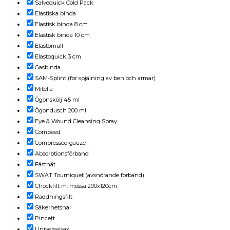
Salvequick Cold Pack
Elastiska binda
Elastisk binda 8 cm
Elastisk binda 10 cm
Elastomull
Elastoquick 3 cm
Gasbinda
SAM-Splint (för spjälning av ben och armar)
Mitella
Ögonskölj 45 ml
Ögondusch 200 ml
Eye & Wound Cleansing Spray
Compeed
Compressed gauze
Absorbtionsförband
Fästnät
SWAT Tourniquet (avsnörande förband)
Chockfilt m. mössa 200x120cm
Räddningsfilt
Säkerhetsnål
Pincett
Universalsax