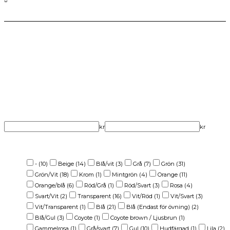
PRODUKTFILTER
Produktkategori
Produkttyp
Varumärke
Garanti (år)
Pris
kr
kr
Färg
-
(10)
Beige
(14)
Blå/vit
(3)
Grå
(7)
Grön
(31)
Grön/Vit
(18)
Krom
(1)
Mintgrön
(4)
Orange
(11)
Orange/blå
(6)
Röd/Grå
(1)
Röd/Svart
(3)
Rosa
(4)
Svart/Vit
(2)
Transparent
(16)
Vit/Röd
(1)
Vit/Svart
(3)
Vit/Transparent
(1)
Blå
(21)
Blå (Endast för övning)
(2)
Blå/Gul
(3)
Coyote
(1)
Coyote brown / Ljusbrun
(1)
Gammelrosa
(1)
Grå/svart
(7)
Gul
(10)
Hudfärgad
(1)
Lila
(2)