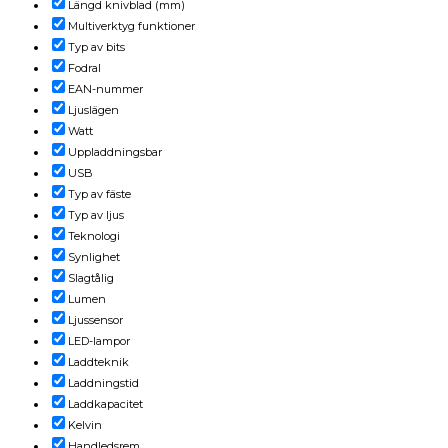
Längd knivblad (mm)
Multiverktyg funktioner
Typ av bits
Fodral
EAN-nummer
Ljuslägen
Watt
Uppladdningsbar
USB
Typ av fäste
Typ av ljus
Teknologi
Synlighet
Slagtålig
Lumen
Ljussensor
LED-lampor
Laddteknik
Laddningstid
Laddkapacitet
Kelvin
Handledsrem