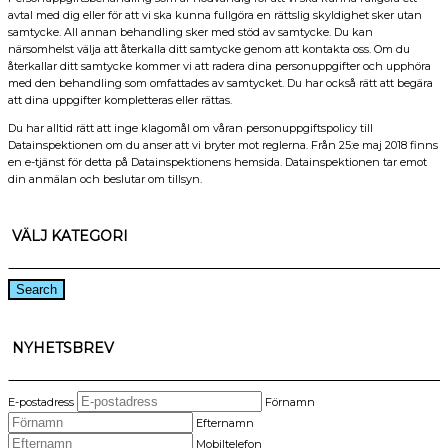
avtal med dig eller för att vi ska kunna fullgöra en rättslig skyldighet sker utan
samtycke. All annan behandling sker med stöd av samtycke. Du kan
närsomhelst välja att återkalla ditt samtycke genom att kontakta oss. Om du
återkallar ditt samtycke kommer vi att radera dina personuppgifter och upphöra
med den behandling som omfattades av samtycket. Du har också rätt att begära
att dina uppgifter kompletteras eller rättas.
Du har alltid rätt att inge klagomål om våran personuppgiftspolicy till
Datainspektionen om du anser att vi bryter mot reglerna. Från 25:e maj 2018 finns
en e-tjänst för detta på Datainspektionens hemsida. Datainspektionen tar emot
din anmälan och beslutar om tillsyn.
VÄLJ KATEGORI
Search
NYHETSBREV
E-postadress
Förnamn
Efternamn
Mobiltelefon