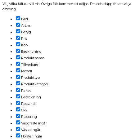
Välj vilka fält du vill via. Övriga fält kommer att döljas. Dra och släpp för att välja
ordning.
Bild
Art.nr.
Betyg
Pris
Köp
Beskrivning
Produktnamn
Tillverkare
Modell
Produkttyp
Produktkategori
Paket
Beteckning
Passar till
CR2
Placering
Väggfäste ingår
Väska ingår
Hölster ingår