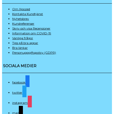
Om Xpozed
Kontakta Kundtjänst
Nyhetsbrev
Kundreferenser
Skriv och visa Recensioner
Information om COVID-19
Vanliga frågor
Tips på bra appar
Bra länkar
Personuppgifts­policy (GDPR)
SOCIALA MEDIER
facebook
twitter
instagram
mail