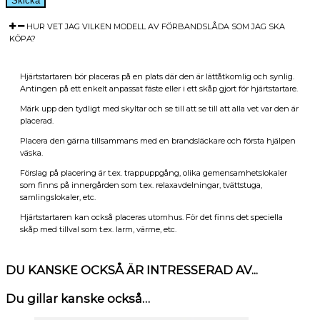
HUR VET JAG VILKEN MODELL AV FÖRBANDSLÅDA SOM JAG SKA
KÖPA?
Hjärtstartaren bör placeras på en plats där den är lättåtkomlig och synlig.
Antingen på ett enkelt anpassat fäste eller i ett skåp gjort för hjärtstartare.
Märk upp den tydligt med skyltar och se till att se till att alla vet var den är
placerad.
Placera den gärna tillsammans med en brandsläckare och första hjälpen
väska.
Förslag på placering är t.ex. trappuppgång, olika gemensamhetslokaler
som finns på innergården som t.ex. relaxavdelningar, tvättstuga,
samlingslokaler, etc.
Hjärtstartaren kan också placeras utomhus. För det finns det speciella
skåp med tillval som t.ex. larm, värme, etc.
DU KANSKE OCKSÅ ÄR INTRESSERAD AV...
Du gillar kanske också…