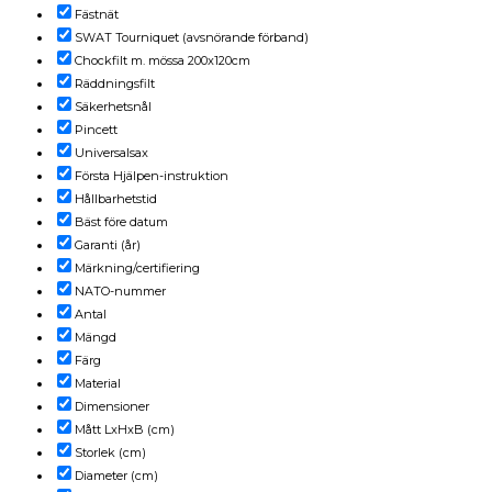
Fästnät
SWAT Tourniquet (avsnörande förband)
Chockfilt m. mössa 200x120cm
Räddningsfilt
Säkerhetsnål
Pincett
Universalsax
Första Hjälpen-instruktion
Hållbarhetstid
Bäst före datum
Garanti (år)
Märkning/certifiering
NATO-nummer
Antal
Mängd
Färg
Material
Dimensioner
Mått LxHxB (cm)
Storlek (cm)
Diameter (cm)