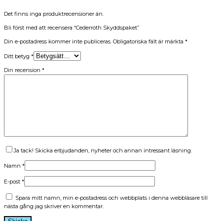
Det finns inga produktrecensioner än.
Bli först med att recensera “Cederroth Skyddspaket”
Din e-postadress kommer inte publiceras.
Obligatoriska fält är märkta
*
Ditt betyg
*
Din recension
*
Ja tack! Skicka erbjudanden, nyheter och annan intressant läsning.
Namn
*
E-post
*
Spara mitt namn, min e-postadress och webbplats i denna webbläsare till
nästa gång jag skriver en kommentar.