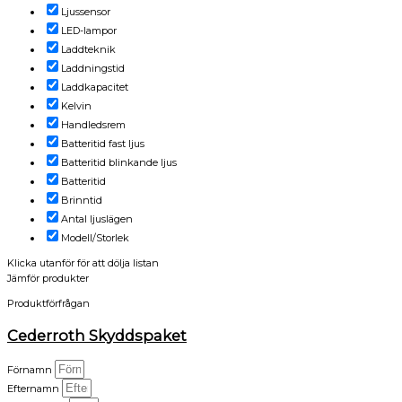
Ljussensor
LED-lampor
Laddteknik
Laddningstid
Laddkapacitet
Kelvin
Handledsrem
Batteritid fast ljus
Batteritid blinkande ljus
Batteritid
Brinntid
Antal ljuslägen
Modell/Storlek
Klicka utanför för att dölja listan
Jämför produkter
Produktförfrågan
Cederroth Skyddspaket
Förnamn
Efternamn