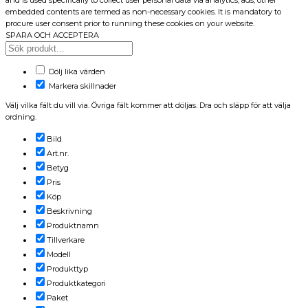
and is used specifically to collect user personal data via analytics, ads, other
embedded contents are termed as non-necessary cookies. It is mandatory to
procure user consent prior to running these cookies on your website.
SPARA OCH ACCEPTERA
Dölj lika värden
Markera skillnader
Välj vilka fält du vill via. Övriga fält kommer att döljas. Dra och släpp för att välja
ordning.
Bild
Art.nr.
Betyg
Pris
Köp
Beskrivning
Produktnamn
Tillverkare
Modell
Produkttyp
Produktkategori
Paket