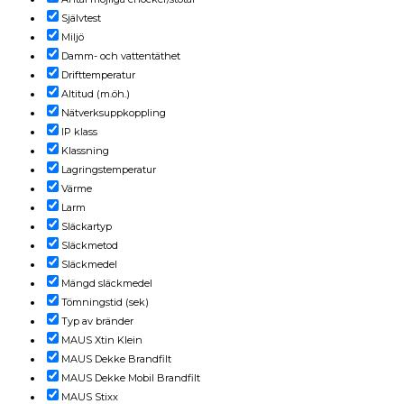
Självtest
Miljö
Damm- och vattentäthet
Drifttemperatur
Altitud (m.öh.)
Nätverksuppkoppling
IP klass
Klassning
Lagringstemperatur
Värme
Larm
Släckartyp
Släckmetod
Släckmedel
Mängd släckmedel
Tömningstid (sek)
Typ av bränder
MAUS Xtin Klein
MAUS Dekke Brandfilt
MAUS Dekke Mobil Brandfilt
MAUS Stixx