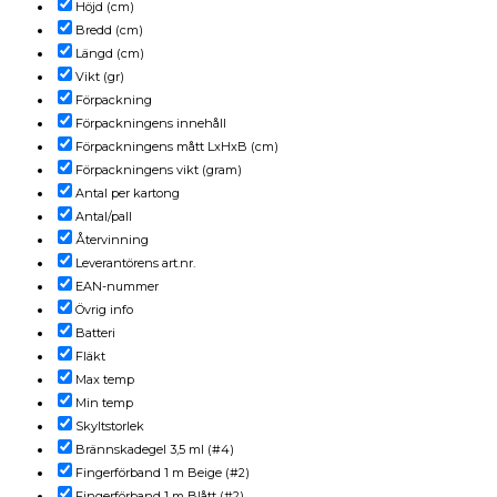
Höjd (cm)
Bredd (cm)
Längd (cm)
Vikt (gr)
Förpackning
Förpackningens innehåll
Förpackningens mått LxHxB (cm)
Förpackningens vikt (gram)
Antal per kartong
Antal/pall
Återvinning
Leverantörens art.nr.
EAN-nummer
Övrig info
Batteri
Fläkt
Max temp
Min temp
Skyltstorlek
Brännskadegel 3,5 ml (#4)
Fingerförband 1 m Beige (#2)
Fingerförband 1 m Blått (#2)