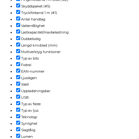
Skyddspaket (#5)
Tryckförband 1 m (#1)
Antal handtag
Vattentålighet
Lastkapacitet/maxbelastning
Dubbelsidig
Längd knivblad (mm)
Multiverktyg funktioner
Typ av bits
Fodral
EAN-nummer
Ljuslägen
Watt
Uppladdningsbar
USB
Typ av fäste
Typ av ljus
Teknologi
Synlighet
Slagtålig
Lumen