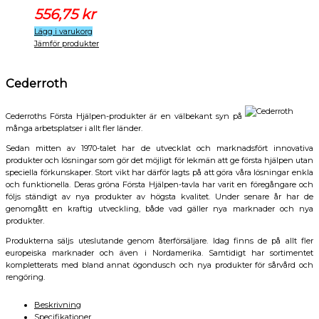
556,75
kr
Lägg i varukorg
Jämför produkter
Cederroth
Cederroths Första Hjälpen-produkter är en välbekant syn på
många arbetsplatser i allt fler länder.
Sedan mitten av 1970-talet har de utvecklat och marknadsfört innovativa
produkter och lösningar som gör det möjligt för lekmän att ge första hjälpen utan
speciella förkunskaper. Stort vikt har därför lagts på att göra våra lösningar enkla
och funktionella. Deras gröna Första Hjälpen-tavla har varit en föregångare och
följs ständigt av nya produkter av högsta kvalitet. Under senare år har de
genomgått en kraftig utveckling, både vad gäller nya marknader och nya
produkter.
Produkterna säljs uteslutande genom återförsäljare. Idag finns de på allt fler
europeiska marknader och även i Nordamerika. Samtidigt har sortimentet
kompletterats med bland annat ögondusch och nya produkter för sårvård och
rengöring.
Beskrivning
Specifikationer