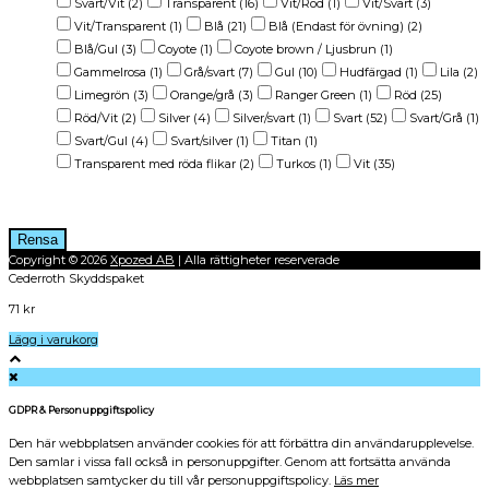
Svart/Vit
(2)
Transparent
(16)
Vit/Röd
(1)
Vit/Svart
(3)
Vit/Transparent
(1)
Blå
(21)
Blå (Endast för övning)
(2)
Blå/Gul
(3)
Coyote
(1)
Coyote brown / Ljusbrun
(1)
Gammelrosa
(1)
Grå/svart
(7)
Gul
(10)
Hudfärgad
(1)
Lila
(2)
Limegrön
(3)
Orange/grå
(3)
Ranger Green
(1)
Röd
(25)
Röd/Vit
(2)
Silver
(4)
Silver/svart
(1)
Svart
(52)
Svart/Grå
(1)
Svart/Gul
(4)
Svart/silver
(1)
Titan
(1)
Transparent med röda flikar
(2)
Turkos
(1)
Vit
(35)
Betyg
Rensa
Copyright © 2026
Xpozed AB
| Alla rättigheter reserverade
Cederroth Skyddspaket
71
kr
Lägg i varukorg
GDPR & Personuppgiftspolicy
Den här webbplatsen använder cookies för att förbättra din användarupplevelse.
Den samlar i vissa fall också in personuppgifter. Genom att fortsätta använda
webbplatsen samtycker du till vår personuppgiftspolicy.
Läs mer