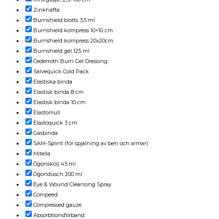
Zinkhäfta
Burnshield blotts 3,5 ml
Burnshield kompress 10×10 cm
Burnshield kompress 20x20cm
Burnshield gel 125 ml
Cederroth Burn Gel Dressing
Salvequick Cold Pack
Elastiska binda
Elastisk binda 8 cm
Elastisk binda 10 cm
Elastomull
Elastoquick 3 cm
Gasbinda
SAM-Splint (för spjälning av ben och armar)
Mitella
Ögonskölj 45 ml
Ögondusch 200 ml
Eye & Wound Cleansing Spray
Compeed
Compressed gauze
Absorbtionsförband