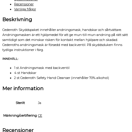
Recensioner
Vanliga frågor
Beskrivning
Cederroth Skyddspaket innehåller andningsmask, handskar och sårtvättare.
Andningsmasken är ett hjälpmedel för att ge mun-till-mun-andning på rätt sätt
samtidigt som det minskar risken för kontakt mellan hjälpare och skadad.
Cederroths andningsmask är försedd med backventil. På skyddsduken finns
tydliga instruktioner i färg.
INNEHÅLL:
1 st Andningsmask med backventil
4 st Handskar
2 st Cederroth Safety Hand Cleanser (innehåller 70% alkohol)
Mer information
Sterilt
Ja
Märkning/certifiering
CE
Recensioner