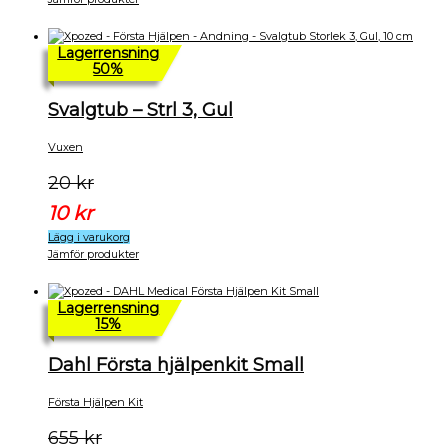
Lagerrensning
50%
Svalgtub – Strl 3, Gul
Vuxen
20
kr
10
kr
Lägg i varukorg
Jämför produkter
Lagerrensning
15%
Dahl Första hjälpenkit Small
Första Hjälpen Kit
655
kr