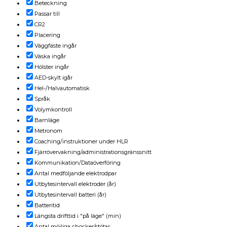
Beteckning
Passar till
CR2
Placering
Väggfäste ingår
Väska ingår
Hölster ingår
AED-skylt igår
Hel-/Halvautomatisk
Språk
Volymkontroll
Barnläge
Metronom
Coaching/instruktioner under HLR
Fjärrövervakning/administrationsgränssnitt
Kommunikation/Dataöverföring
Antal medföljande elektrodpar
Utbytesintervall elektroder (år)
Utbytesintervall batteri (år)
Batteritid
Längsta drifttid i "på läge" (min)
Antal möjliga chocker/stötar