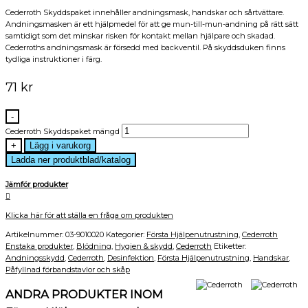
Cederroth Skyddspaket innehåller andningsmask, handskar och sårtvättare.
Andningsmasken är ett hjälpmedel för att ge mun-till-mun-andning på rätt sätt
samtidigt som det minskar risken för kontakt mellan hjälpare och skadad.
Cederroths andningsmask är försedd med backventil. På skyddsduken finns
tydliga instruktioner i färg.
71
kr
-
Cederroth Skyddspaket mängd
+
Lägg i varukorg
Ladda ner produktblad/katalog
Jämför produkter
Klicka här för att ställa en fråga om produkten
Artikelnummer:
03-9010020
Kategorier:
Första Hjälpenutrustning
,
Cederroth
Enstaka produkter
,
Blödning
,
Hygien & skydd
,
Cederroth
Etiketter:
Andningsskydd
,
Cederroth
,
Desinfektion
,
Första Hjälpenutrustning
,
Handskar
,
Påfyllnad förbandstavlor och skåp
ANDRA PRODUKTER INOM