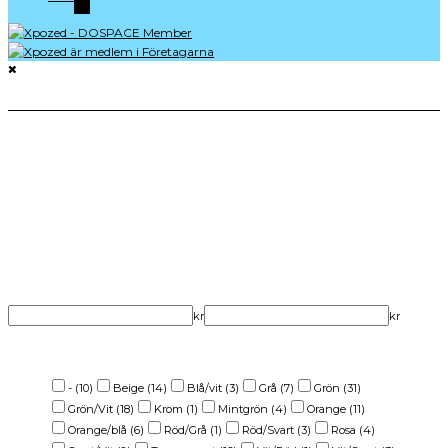
PRODUKTFILTER
Produktkategori
Produkttyp
Varumärke
Garanti (år)
Pris
kr
kr
Färg
-
(10)
Beige
(14)
Blå/vit
(3)
Grå
(7)
Grön
(31)
Grön/Vit
(18)
Krom
(1)
Mintgrön
(4)
Orange
(11)
Orange/blå
(6)
Röd/Grå
(1)
Röd/Svart
(3)
Rosa
(4)